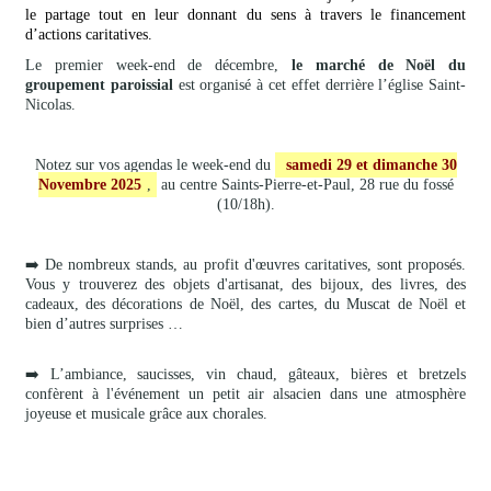
le partage tout en leur donnant du sens à travers le financement
d’actions caritatives.
Le premier week-end de décembre,
le marché de Noël
du
groupement paroissial
est organisé à cet effet derrière l’église Saint-
Nicolas.
Notez sur vos agendas le week-end du
samedi 29 et dimanche 30
Novembre 2025
,
au centre Saints-Pierre-et-Paul, 28 rue du fossé
(10/18h).
➡️ De nombreux stands, au profit d'œuvres caritatives, sont proposés.
Vous y trouverez des objets d'artisanat, des bijoux, des livres, des
cadeaux, des décorations de Noël, des cartes, du Muscat de Noël et
bien d’autres surprises …
➡️ L’ambiance, saucisses, vin chaud, gâteaux, bières et bretzels
confèrent à l'événement un petit air alsacien dans une atmosphère
joyeuse et musicale grâce aux chorales.